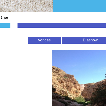
1.jpg
Voriges
Diashow