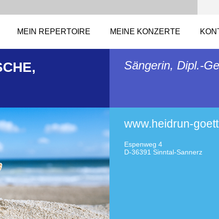
MEIN REPERTOIRE
MEINE KONZERTE
KON
Sängerin, Dipl.-
SCHE,
www.heidrun-goet
Espenweg 4
D-36391 Sinntal-Sannerz